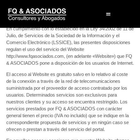
Aviso legal
1.- INFORMACIÓN LEGAL Y ACEPTACIÓN
El Despacho
En cumplimiento con lo establecido en la Ley 34/2002 de 11 de
Julio, de Servicios de la Sociedad de la Información y el
Comercio Electrónico (LSSICE), las presentes disposiciones
regulan el uso del servicio del Website
http://www.fqasociados.com, (en adelante «Website») que FQ
& ASOCIADOS pone a disposición de los usuarios de Internet.
El acceso al Website es gratuito salvo en lo relativo al coste
de la conexión a través de la red de telecomunicaciones
suministrada por el proveedor de acceso contratado por los
usuarios. Determinados servicios son exclusivos para
nuestros clientes y su acceso se encuentra restringido. Los
servicios prestados por FQ & ASOCIADOS con carácter
general tienen el precio (IVA no incluido) que se indique en la
correspondiente propuesta de servicios y en ningún caso se
ofrecen o prestan a través del servicio del portal.