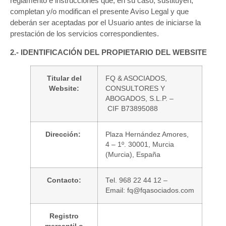
reglamento e instrucciones que, en su caso, sustituyen,
completan y/o modifican el presente Aviso Legal y que
deberán ser aceptadas por el Usuario antes de iniciarse la
prestación de los servicios correspondientes.
2.- IDENTIFICACIÓN DEL PROPIETARIO DEL WEBSITE
Titular del
FQ & ASOCIADOS,
Website:
CONSULTORES Y
ABOGADOS, S.L.P. –
CIF B73895088
Dirección:
Plaza Hernández Amores,
4 – 1º. 30001, Murcia
(Murcia), España
Contacto:
Tel. 968 22 44 12 –
Email: fq@fqasociados.com
Registro